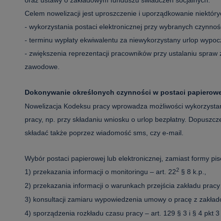
oraz ustawy o zakładowym funduszu świadczeń socjalnych.
Celem nowelizacji jest uproszczenie i uporządkowanie niektóry
- wykorzystania postaci elektronicznej przy wybranych czynno
- terminu wypłaty ekwiwalentu za niewykorzystany urlop wypo
- zwiększenia reprezentacji pracowników przy ustalaniu spraw
zawodowe.
Dokonywanie określonych czynności w postaci papierowej
Nowelizacja Kodeksu pracy wprowadza możliwości wykorzystani
pracy, np. przy składaniu wniosku o urlop bezpłatny. Dopuszcz
składać także poprzez wiadomość sms, czy e-mail.
Wybór postaci papierowej lub elektronicznej, zamiast formy pi
2
1) przekazania informacji o monitoringu
– art. 22
§ 8 k.p.,
2) przekazania informacji o warunkach przejścia zakładu pra
3) konsultacji zamiaru wypowiedzenia umowy o pracę z zakła
4) sporządzenia rozkładu czasu pracy
– art. 129 § 3 i § 4 pkt 3 