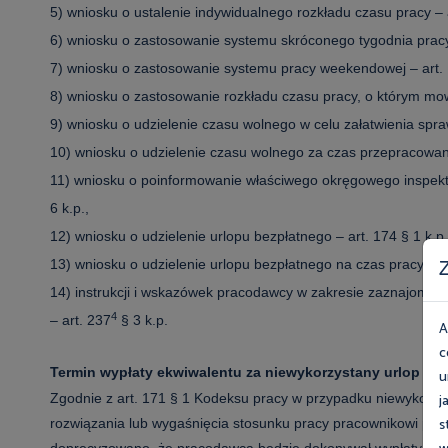
5) wniosku o ustalenie indywidualnego rozkładu czasu pracy
– 
6) wniosku o zastosowanie systemu skróconego tygodnia pra
7) wniosku o zastosowanie systemu pracy weekendowej – art. 
8) wniosku o zastosowanie rozkładu czasu pracy, o którym mo
9) wniosku o udzielenie czasu wolnego w celu załatwienia spra
10) wniosku o udzielenie czasu wolnego za czas przepracowan
11) wniosku o poinformowanie właściwego okręgowego inspekto
6 k.p.,
12) wniosku o udzielenie urlopu bezpłatnego – art. 174 § 1 k.p.
Z
13) wniosku o udzielenie urlopu bezpłatnego na czas pracy u 
14) instrukcji i wskazówek pracodawcy w zakresie zaznajomien
4
– art. 237
§ 3 k.p.
A
c
Termin wypłaty ekwiwalentu za niewykorzystany urlop w
u
j
Zgodnie z art. 171 § 1 Kodeksu pracy w przypadku niewykorzys
s
rozwiązania lub wygaśnięcia stosunku pracy pracownikowi przy