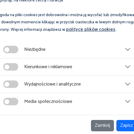
płynąć na niektóre cechy i funkcje.
iwalentu pieniężnego w tym samym dniu, w którym wypłacane jest
 przypadłby przed dniem rozwiązania lub wygaśnięcia stosunku pracy,
goda na pliki cookies jest dobrowolna i można ją wycofać lub zmodyfikow
tego dnia. Jeżeli ustalony w ten sposób termin wypłaty ekwiwalentu
 dowolnym momencie klikając w przycisk ciasteczka w lewym dolnym rog
 dniu poprzedzającym ten dzień.
polityce plików cookies
trony. Więcej informacji znajdziesz w
.
ch uporządkowała regulację w zakresie reprezentacji załogi w
Niezbędne
do tego, aby pracodawca, u którego nie działa zakładowa organizacja
w sprawie wysokości odpisu na fundusz socjalny lub jego
Kierunkowe i reklamowe
m dwoma) wybranymi przez załogę do reprezentowania jej interesów.
Wydajnościowe i analityczne
Zobacz magazyn Inspektor Pracy
Media społecznościowe
Zobacz
Zamknij
Zapisz