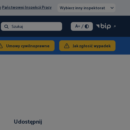
nę
Państwowej Inspekcji Pracy
Wybierz inny inspektorat
/
A
+
- opłata
Szukaj
ontakt
Umowy cywilnoprawne
Jak zgłosić wypadek
Udostępnij