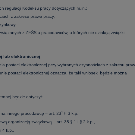
ch regulacji Kodeksu pracy dotyczących m.in.:
ściach z zakresu prawa pracy,
czynkowy,
 związanych z ZFŚS u pracodawców, u których nie działają związki
 lub elektronicznej
a postaci elektronicznej przy wybranych czynnościach z zakresu pra
enie postaci elektronicznej oznacza, że taki wniosek
będzie można
semnej będzie dotyczył:
1
cy na innego pracodawcę
– art. 23
§ 3 k.p.,
dową organizacją związkową
– art. 38 § 1 i § 2 k.p.,
i 4 k.p.,