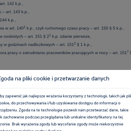
art. 142 k.p.,
cy
– art. 143 k.p.,
144 k.p.,
1
wa w art. 140
k.p., czyli ruchomego czasu pracy – art. 150 § 5 k.p.,
1
w osobistych – art. 151 § 2
k.p. zdanie pierwsze,
2
y w godzinach nadliczbowych – art. 151
§ 1 k.p.,
7
ra pracy o zatrudnianiu pracowników pracujących w nocy – art. 151
,
goda na pliki cookie i przetwarzanie danych
1
innego pracodawcy – art. 174
§ 1 k.p.,
ia pracowników z przepisami i zasadami bezpieczeństwa i higieny prac
by zapewnić jak najlepsze wrażenia korzystamy z technologii, takich jak pli
ookie, do przechowywania i/lub uzyskiwania dostępu do informacji o
ypoczynkowy
rządzeniu. Zgoda na te technologie pozwoli nam przetwarzać dane, takie
ak zachowanie podczas przeglądania lub unikalne identyfikatory na tej
tania przysługującego urlopu w całości lub w części z powodu
tronie. Brak wyrażenia zgody lub wycofanie zgody może niekorzystnie
sługuje ekwiwalent pieniężny. W ustawie zmieniającej Kodeks pracy