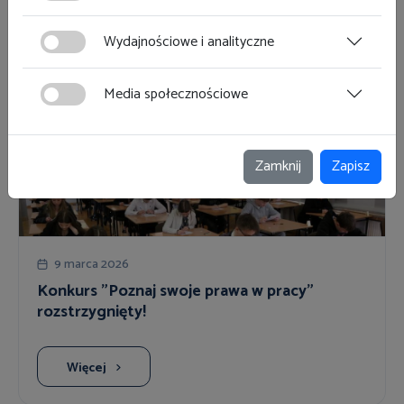
ciasteczka w lewym dolnym rogu strony. Więcej informacji
polityce plików cookies
znajdziesz w
.
Wydajnościowe i analityczne
Więcej
Media społecznościowe
Zamknij
Zapisz
9 marca 2026
Konkurs "Poznaj swoje prawa w pracy"
rozstrzygnięty!
Więcej