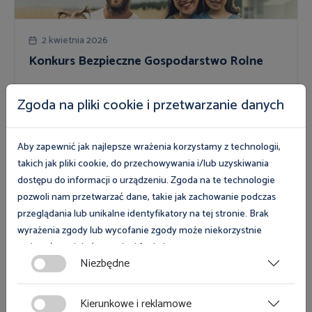
2 kwietnia 2026
Konkurs Bezpieczne Gospodarstwo Rolne
Zgoda na pliki cookie i przetwarzanie danych
Więcej
Aby zapewnić jak najlepsze wrażenia korzystamy z technologii,
takich jak pliki cookie, do przechowywania i/lub uzyskiwania
dostępu do informacji o urządzeniu. Zgoda na te technologie
pozwoli nam przetwarzać dane, takie jak zachowanie podczas
przeglądania lub unikalne identyfikatory na tej stronie. Brak
wyrażenia zgody lub wycofanie zgody może niekorzystnie
wpłynąć na niektóre cechy i funkcje.
Niezbędne
2 kwietnia 2026
Zgoda na pliki cookies jest dobrowolna i można ją wycofać lub
Handel ludźmi - jak rozpoznać sygnały i gdzie
zmodyfikować w dowolnym momencie klikając w przycisk
Kierunkowe i reklamowe
szukać pomocy