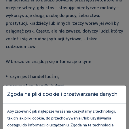
Handel ludźmi to bardzo poważne przestępstwo, które ma
miejsce wtedy, gdy ktoś – stosując nieetyczne metody –
wykorzystuje drugą osobę do pracy, żebractwa,
prostytucji, kradzieży lub innych rzeczy wbrew jej woli by
osiągnąć zysk. Często, ale nie zawsze, dotyczy ludzi, którzy
znaleźli się w trudnej sytuacji życiowej – także
cudzoziemców.
W broszurze znajdują się informacje o tym:
czym jest handel ludźmi,
prawa ofiary handlu ludźmi,
Zgoda na pliki cookie i przetwarzanie danych
gdzie szukać pomocy.
Aby zapewnić jak najlepsze wrażenia korzystamy z technologii,
takich jak pliki cookie, do przechowywania i/lub uzyskiwania
Zobacz magazyn Inspektor Pracy
dostępu do informacji o urządzeniu. Zgoda na te technologie