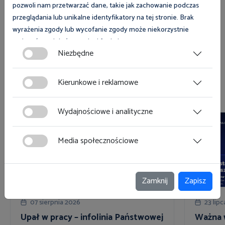
pozwoli nam przetwarzać dane, takie jak zachowanie podczas
przeglądania lub unikalne identyfikatory na tej stronie. Brak
Zobacz
wyrażenia zgody lub wycofanie zgody może niekorzystnie
wpłynąć na niektóre cechy i funkcje.
Niezbędne
Zgoda na pliki cookies jest dobrowolna i można ją wycofać lub
zmodyfikować w dowolnym momencie klikając w przycisk
Kierunkowe i reklamowe
Zobacz również
ciasteczka w lewym dolnym rogu strony. Więcej informacji
polityce plików cookies
znajdziesz w
.
Wydajnościowe i analityczne
Media społecznościowe
Zamknij
Zapisz
07 sierpnia 2026
23 lip
Upał w pracy – infolinia Państwowej
Ważna 