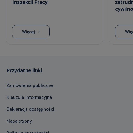
Inspekcji Pracy
zatrud
cywiln
Więcej
Wię
Przydatne linki
Zamówienia publiczne
Klauzula informacyjna
Deklaracja dostępności
Mapa strony